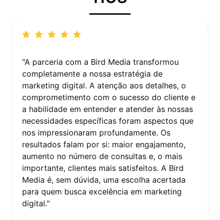
"Trabalhar com a Bird Media foi uma
experiência reveladora. A equipe conseguiu
captar a essência da nossa marca e traduzi-la
em uma estratégia de marketing digital coesa
e impactante. O aumento na visibilidade e no
reconhecimento da nossa marca foi notável. A
Bird Media não apenas atendeu às nossas
expectativas, mas as superou, provando ser
um parceiro valioso na nossa estratégia de
crescimento. Recomendo fortemente seus
serviços a quem busca não apenas resultados,
mas também inovação e criatividade no
marketing digital."