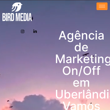
Agência
de
Marketin
On/Off
em
Uberlândi
Vamos