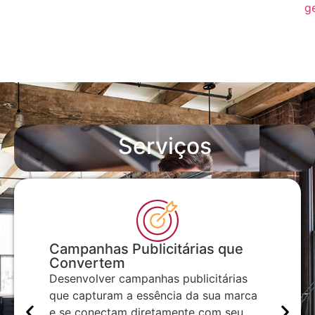
g
Serviços
Campanhas Publicitárias que
Trá
Convertem
Inves
Desenvolver campanhas publicitárias
nça
estra
que capturam a essência da sua marca
Na
visib
e se conectam diretamente com seu