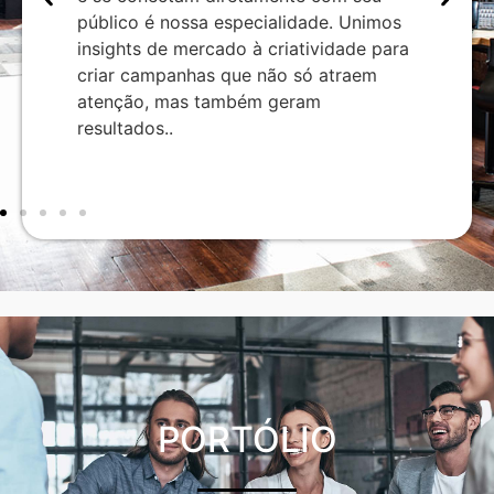
gias
conv
público é nossa especialidade. Unimos
 que
tráf
insights de mercado à criatividade para
onam
focad
criar campanhas que não só atraem
sença
inves
atenção, mas também geram
signi
resultados..
do s
PORTÓLIO