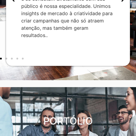
gias
conv
público é nossa especialidade. Unimos
 que
tráf
insights de mercado à criatividade para
onam
focad
criar campanhas que não só atraem
sença
inves
atenção, mas também geram
signi
resultados..
do s
PORTÓLIO