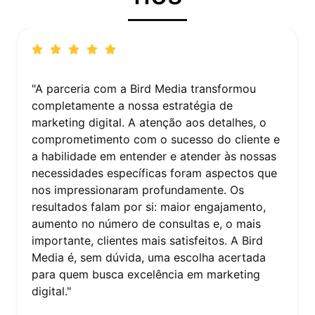
"Trabalhar com a Bird Media foi uma
experiência reveladora. A equipe conseguiu
captar a essência da nossa marca e traduzi-la
em uma estratégia de marketing digital coesa
e impactante. O aumento na visibilidade e no
reconhecimento da nossa marca foi notável. A
Bird Media não apenas atendeu às nossas
expectativas, mas as superou, provando ser
um parceiro valioso na nossa estratégia de
crescimento. Recomendo fortemente seus
serviços a quem busca não apenas resultados,
mas também inovação e criatividade no
marketing digital."