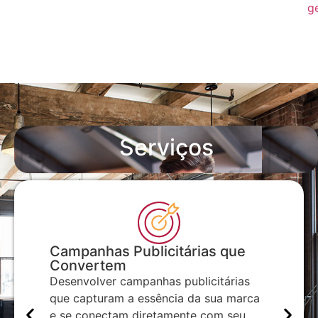
g
Serviços
Campanhas Publicitárias que
Trá
Convertem
Inves
Desenvolver campanhas publicitárias
nça
estra
que capturam a essência da sua marca
Na
visib
e se conectam diretamente com seu