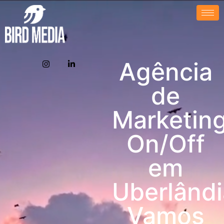
Agência
de
Marketin
On/Off
em
Uberlândi
Vamos