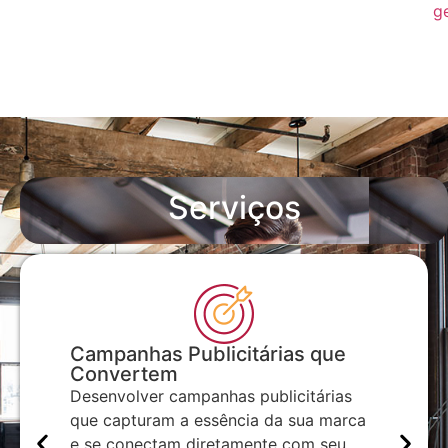
g
Serviços
Campanhas Publicitárias que
Trá
Convertem
Inves
Desenvolver campanhas publicitárias
nça
estra
que capturam a essência da sua marca
Na
visib
e se conectam diretamente com seu