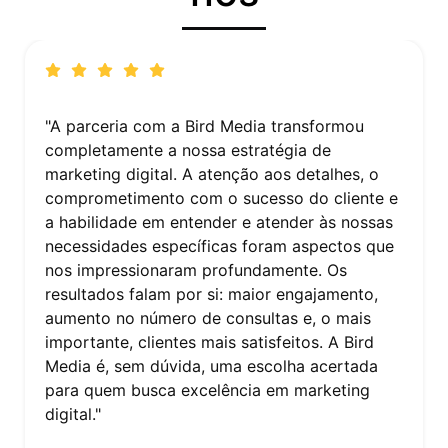
"Trabalhar com a Bird Media foi uma
experiência reveladora. A equipe conseguiu
captar a essência da nossa marca e traduzi-la
em uma estratégia de marketing digital coesa
e impactante. O aumento na visibilidade e no
reconhecimento da nossa marca foi notável. A
Bird Media não apenas atendeu às nossas
expectativas, mas as superou, provando ser
um parceiro valioso na nossa estratégia de
crescimento. Recomendo fortemente seus
serviços a quem busca não apenas resultados,
mas também inovação e criatividade no
marketing digital."