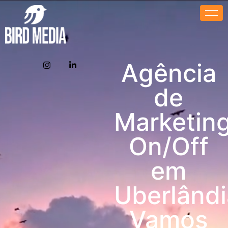
Agência
de
Marketin
On/Off
em
Uberlândi
Vamos