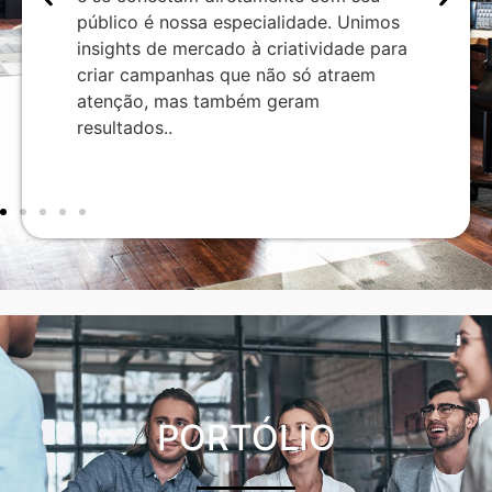
gias
conv
público é nossa especialidade. Unimos
 que
tráf
insights de mercado à criatividade para
onam
focad
criar campanhas que não só atraem
sença
inves
atenção, mas também geram
signi
resultados..
do s
PORTÓLIO